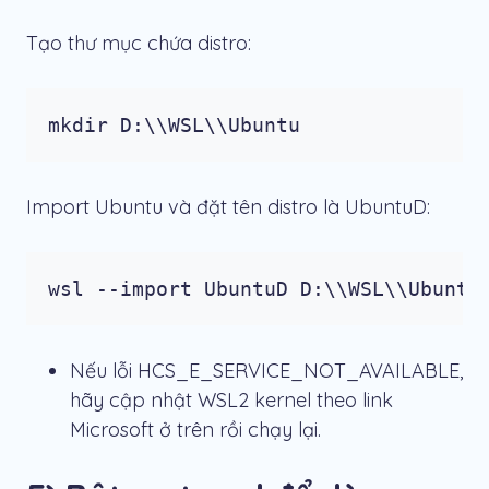
Tạo thư mục chứa distro:
mkdir D:\\WSL\\Ubuntu
Import Ubuntu và đặt tên distro là
UbuntuD
:
wsl --import UbuntuD D:\\WSL\\Ubuntu
Nếu lỗi
HCS_E_SERVICE_NOT_AVAILABLE
,
hãy cập nhật WSL2 kernel theo link
Microsoft ở trên rồi chạy lại.