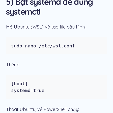
5) Bật systemd để dùng
systemctl
Mở Ubuntu (WSL) và tạo file cấu hình:
sudo nano /etc/wsl.conf
Thêm:
[boot]

systemd=true
Thoát Ubuntu, về PowerShell chạy: