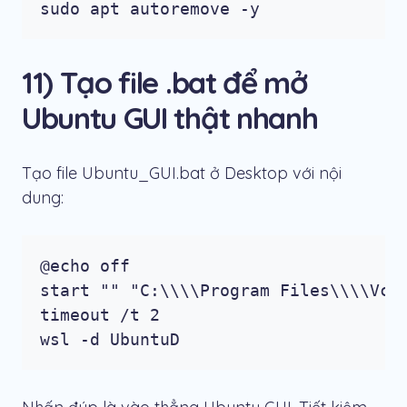
sudo apt autoremove -y
11) Tạo file .bat để mở
Ubuntu GUI thật nhanh
Tạo file
Ubuntu_GUI.bat
ở Desktop với nội
dung:
@echo off

start "" "C:\\\\Program Files\\\\VcXs
timeout /t 2

wsl -d UbuntuD