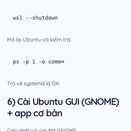
wsl --shutdown
Mở lại Ubuntu và kiểm tra:
ps -p 1 -o comm=
Trả về
systemd
là OK.
6) Cài Ubuntu GUI (GNOME)
+ app cơ bản
Cập nhật và cài đặt GNOME: