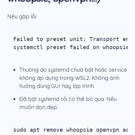
Nếu gặp lỗi:
Failed to preset unit: Transport endp
systemctl preset failed on whoopsie.
Thường do systemd chưa bật hoặc service
không áp dụng trong WSL2. Không ảnh
hưởng dùng GUI hay lập trình.
Đã bật systemd rồi có thể bỏ qua. Nếu
muốn dọn dẹp:
sudo apt remove whoopsie openvpn acpi