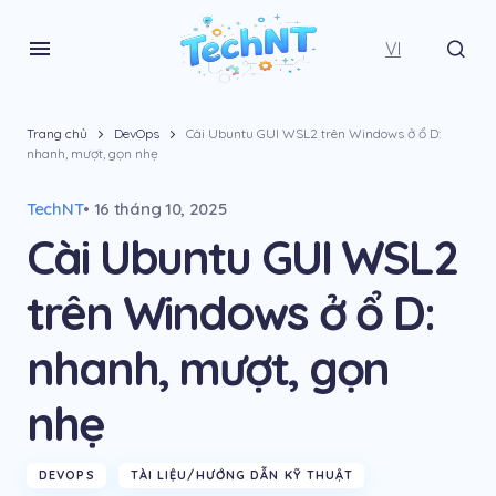
VI
Trang chủ
DevOps
Cài Ubuntu GUI WSL2 trên Windows ở ổ D:
nhanh, mượt, gọn nhẹ
TechNT
• 16 tháng 10, 2025
Cài Ubuntu GUI WSL2
trên Windows ở ổ D:
nhanh, mượt, gọn
nhẹ
DEVOPS
TÀI LIỆU/HƯỚNG DẪN KỸ THUẬT