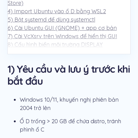
Store)
4) Import Ubuntu vào ổ D bằng WSL2
5) Bật systemd để dùng systemctl
6) Cài Ubuntu GUI (GNOME) + app cơ bản
7) Cài VcXsrv trên Windows để hiển thị GUI
8) Cấu hình biến môi trường DISPLAY
9) Test GUI
10) Xử lý lỗi phổ biến (systemctl, preset,
1) Yêu cầu và lưu ý trước khi
whoopsie, openvpn…)
11) Tạo file .bat để mở Ubuntu GUI thật nhanh
bắt đầu
Hỏi nhanh đáp gọn (FAQ)
Kết luận
Windows 10/11, khuyến nghị phiên bản
2004 trở lên
Ổ D trống > 20 GB để chứa distro, tránh
phình ổ C