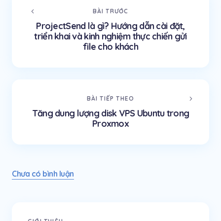
BÀI TRƯỚC
ProjectSend là gì? Hướng dẫn cài đặt,
triển khai và kinh nghiệm thực chiến gửi
file cho khách
BÀI TIẾP THEO
Tăng dung lượng disk VPS Ubuntu trong
Proxmox
Chưa có bình luận
Email của bạn sẽ không được công khai.
Các trường