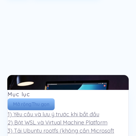
Mục lục
Mở rộng
Thu gọn
1) Yêu cầu và lưu ý trước khi bắt đầu
2) Bật WSL và Virtual Machine Platform
3) Tải Ubuntu rootfs (không cần Microsoft