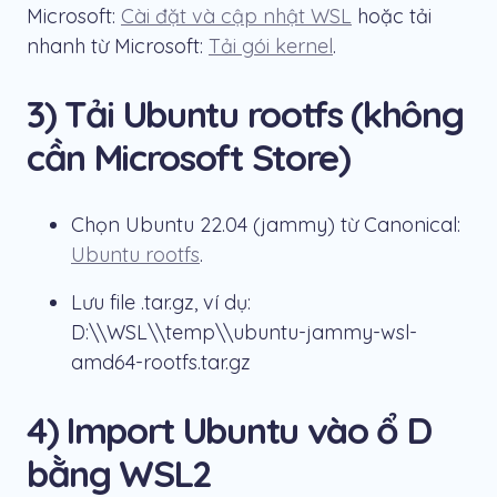
Microsoft:
Cài đặt và cập nhật WSL
hoặc tải
nhanh từ Microsoft:
Tải gói kernel
.
3) Tải Ubuntu rootfs (không
cần Microsoft Store)
Chọn Ubuntu 22.04 (jammy) từ Canonical:
Ubuntu rootfs
.
Lưu file
.tar.gz
, ví dụ:
D:\\WSL\\temp\\ubuntu-jammy-wsl-
amd64-rootfs.tar.gz
4) Import Ubuntu vào ổ D
bằng WSL2