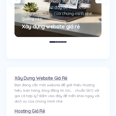
đăng tin tức,... chuẩn SEO với giá cả
hợp lý? Bấm vào đây để triển khai
Tec
ngay với dịch vụ của chúng mình nhé.
Quảng cáo
Hư
Xây dựng website giá rẻ
Nh
Xây Dựng Website Giá Rẻ
Bạn đang cần một website để giới thiệu thương
hiệu, bán hàng, blog đăng tin tức,... chuẩn SEO với
giá cả hợp lý? Bấm vào đây để triển khai ngay với
dịch vụ của chúng mình nhé.
Hosting Giá Rẻ