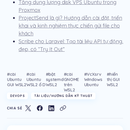
Tăng dung lượng disk VPS Ubuntu trong
Proxmox
ProjectSend là gì? Hướng dẫn cài đặt, triển
khai và kinh nghiệm thực chiến gửi file cho
khách
Scribe cho Laravel: Tạo tài liệu API tự động,
đẹp, có “Try It Out”
#cài
#cài
#bật
#cài
#VcXsrv
#hiển
Ubuntu
Ubuntu
systemd
GNOME
Windows
thị GUI
GUI WSL2
WSL2 ổ D
WSL2
trên
Ubuntu
WSL2
WSL2
DEVOPS
TÀI LIỆU/HƯỚNG DẪN KỸ THUẬT
CHIA SẺ