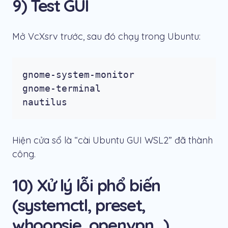
9) Test GUI
Mở VcXsrv trước, sau đó chạy trong Ubuntu:
gnome-system-monitor

gnome-terminal

nautilus
Hiện cửa sổ là “cài Ubuntu GUI WSL2” đã thành
công.
10) Xử lý lỗi phổ biến
(systemctl, preset,
whoopsie, openvpn…)