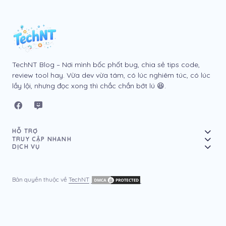
TechNT Blog – Nơi mình bốc phốt bug, chia sẻ tips code,
review tool hay. Vừa dev vừa tám, có lúc nghiêm túc, có lúc
lầy lội, nhưng đọc xong thì chắc chắn bớt lú 😆.
HỖ TRỢ
TRUY CẬP NHANH
DỊCH VỤ
Bản quyền thuộc về
TechNT