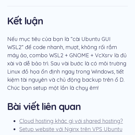
Kết luận
Nếu mục tiêu của bạn là “cài Ubuntu GUI
WSL2” để code nhanh, mượt, không rối rắm
máy ảo, combo WSL2 + GNOME + VcXsrv là đủ
xài và dễ bảo trì. Sau vài bước là có môi trường
Linux đồ họa ổn định ngay trong Windows, tiết
kiệm tài nguyên và chủ động backup trên ổ D.
Chúc bạn setup một lần là chạy êm!
Bài viết liên quan
Cloud hosting khác gì với shared hosting?
Setup website với Nginx trên VPS Ubuntu