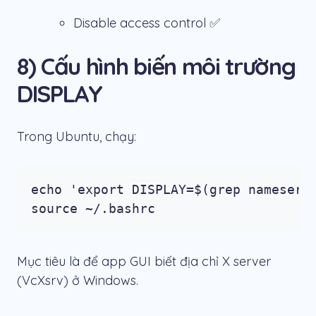
Disable access control ✅
8) Cấu hình biến môi trường
DISPLAY
Trong Ubuntu, chạy:
echo 'export DISPLAY=$(grep nameserve
source ~/.bashrc
Mục tiêu là để app GUI biết địa chỉ X server
(VcXsrv) ở Windows.