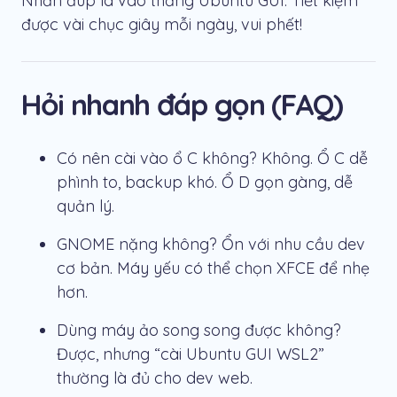
Nhấn đúp là vào thẳng Ubuntu GUI. Tiết kiệm
được vài chục giây mỗi ngày, vui phết!
Hỏi nhanh đáp gọn (FAQ)
Có nên cài vào ổ C không? Không. Ổ C dễ
phình to, backup khó. Ổ D gọn gàng, dễ
quản lý.
GNOME nặng không? Ổn với nhu cầu dev
cơ bản. Máy yếu có thể chọn XFCE để nhẹ
hơn.
Dùng máy ảo song song được không?
Được, nhưng “cài Ubuntu GUI WSL2”
thường là đủ cho dev web.