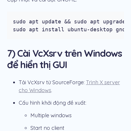
sudo apt update && sudo apt upgrade -
sudo apt install ubuntu-desktop gnom
7) Cài VcXsrv trên Windows
để hiển thị GUI
Tải VcXsrv từ SourceForge:
Trình X server
cho Windows
.
Cấu hình khởi động đề xuất:
Multiple windows
Start no client