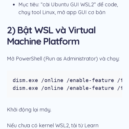
Mục tiêu: “cài Ubuntu GUI WSL2” để code,
chạy tool Linux, mở app GUI cơ bản
2) Bật WSL và Virtual
Machine Platform
Mở PowerShell (Run as Administrator) và chạy:
dism.exe /online /enable-feature /fea
dism.exe /online /enable-feature /fe
Khởi động lại máy.
Nếu chưa có kernel WSL2, tải từ Learn